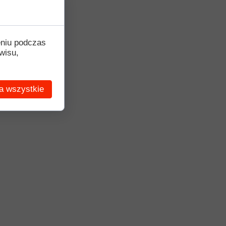
eniu podczas
wisu,
a wszystkie