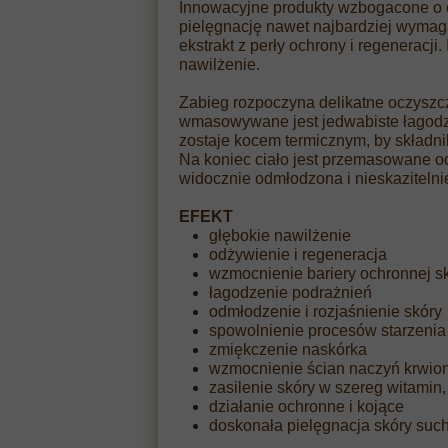
Innowacyjne produkty wzbogacone o 
pielęgnację nawet najbardziej wymaga
ekstrakt z perły ochrony i regeneracj
nawilżenie.
Zabieg rozpoczyna delikatne oczyszc
wmasowywane jest jedwabiste łagodzą
zostaje kocem termicznym, by składn
Na koniec ciało jest przemasowane o
widocznie odmłodzona i nieskazitelni
EFEKT
głębokie nawilżenie
odżywienie i regeneracja
wzmocnienie bariery ochronnej s
łagodzenie podrażnień
odmłodzenie i rozjaśnienie skóry
spowolnienie procesów starzenia
zmiękczenie naskórka
wzmocnienie ścian naczyń krwio
zasilenie skóry w szereg witamin
działanie ochronne i kojące
doskonała pielęgnacja skóry suche