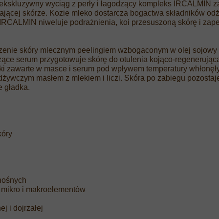
ekskluzywny wyciąg z perły i łagodzący kompleks IRCALMIN 
jącej skórze. Kozie mleko dostarcza bogactwa składników odży
i. IRCALMIN niweluje podrażnienia, koi przesuszoną skórę i zape
zenie skóry mlecznym peelingiem wzbogaconym w olej sojowy i
ce serum przygotowuje skórę do otulenia kojąco-regenerując
iki zawarte w masce i serum pod wpływem temperatury whłonęł
dżywczym masłem z mlekiem i liczi. Skóra po zabiegu pozostaj
e gładka.
kóry
nośnych
, mikro i makroelementów
j i dojrzałej