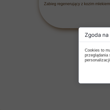
Zabieg regenerujący z kozim mlekiem i
Zgoda na 
Cookies to m
przeglądania 
personalizacji