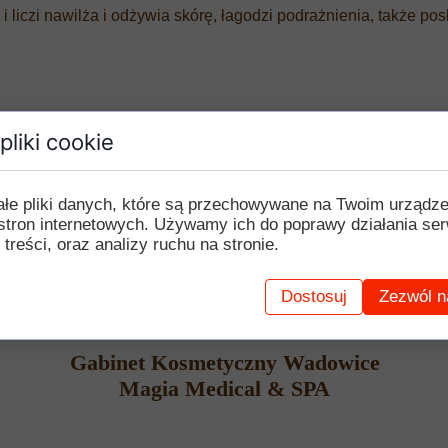
 liczi nawilża i odżywia skórę, łagodzi podrażnienia, także po
pliki cookie
ałe pliki danych, które są przechowywane na Twoim urządz
stron internetowych. Używamy ich do poprawy działania ser
 treści, oraz analizy ruchu na stronie.
Dostosuj
Zezwól n
Gabinet Kosmetyczny Wadowice
Magia Medical & SPA