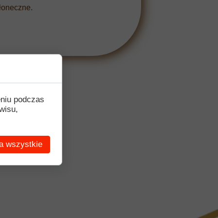
słoneczne.
eniu podczas
wisu,
a wszystkie