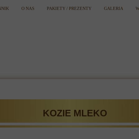
NNIK
O NAS
PAKIETY / PREZENTY
GALERIA
W
KOZIE
MLEKO