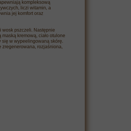
zapewniają kompleksową
wczych, liczi witamin, a
wnia jej komfort oraz
 wosk pszczeli. Następnie
ą maską kremową, ciało otulone
y się w wypeelingowaną skórę.
e zregenerowana, rozjaśniona,