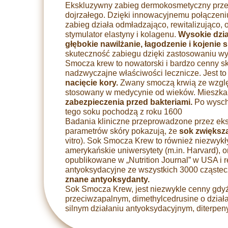
Ekskluzywny zabieg dermokosmetyczny przez
dojrzałego. Dzięki innowacyjnemu połączen
zabieg działa odmładzająco, rewitalizująco, 
stymulator elastyny i kolagenu.
Wysokie dzia
głębokie nawilżanie, łagodzenie i kojenie s
skuteczność zabiegu dzięki zastosowaniu wy
Smocza krew to nowatorski i bardzo cenny sk
nadzwyczajne właściwości lecznicze. Jest t
nacięcie kory.
Zwany smoczą krwią ze wzgl
stosowany w medycynie od wieków. Mieszka
zabezpieczenia przed bakteriami.
Po wyschn
tego soku pochodzą z roku 1600
Badania kliniczne przeprowadzone przez eks
parametrów skóry pokazują, że
sok zwiększa
vitro). Sok Smocza Krew to również niezwyk
amerykańskie uniwersytety (m.in. Harvard), 
opublikowane w „Nutrition Journal” w USA i
antyoksydacyjne ze wszystkich 3000 cząstec
znane antyoksydanty.
Sok Smocza Krew, jest niezwykle cenny gdyż s
przeciwzapalnym, dimethylcedrusine o działa
silnym działaniu antyoksydacyjnym, diterpen